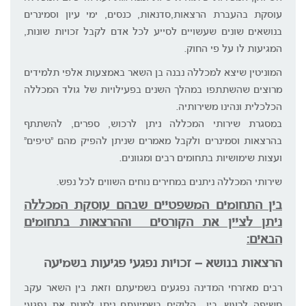
עוסקת בהעברת הרצאות,סדנאות, כנסים, ימי עיון וסמינרים
בנושאים שונים שעשויים לסייע לכל אדם לקבל זכויות שונות,
המגיעות לו על פי החוק.
המוניטין שיצא למכללה נבנה בן השאר באמצעות אלפי תלמידים
מרוצים שהשתתפו במהלך השנים בפעילויות של גולד המכללה
הכלכלית ונהינו משירותיה.
במסגרת שירותי המכללה ניתן לרכוש, ספרים, להשתתף
בהרצאות וסמינרים ולקבל מאמרים שניתן להפיק מהם "טיפים"
ועצות שימושיות בתחומים רבים ומגוונים.
שירותי המכללה ניתנים במחירים נוחים השווים לכל נפש.
בין התחומים המשפטיים שבהם עוסקת המכללה
ניתן לציין את הקורסים וההרצאות בתחומים
הבאים:
הרצאות בנושא – זכויות נפגעי פגיעות בשמיעה
רבים מאזרחי המדינה נפגעים בשמיעתם וזאת בין השאר עקב
חשיפה לרעש. בין הלוקים בשמיעתם ניתן למנות את נפגעי