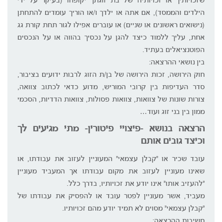
שזכויותיך או זכויותיה של בת זוגתך יקופחו (בעיקר על ידי
הילדים והממסד), אם אתה או ילדך ו/או הוריך עומדים להתחתן
(נישואים ראשונים או שניים) או עוברים אפילו לגור תחת קורת גג
אחת, עליך ללמוד כיצד להגן על נכסיך בהווה או על הנכסים
הפוטנציאלים בעתיד.
בין נושאי ההרצאה:
חוק הירושה, זכות הירושה של בן/ת הזוג לרבות ידועים בציבור,
סדר העדיפות בין קרובי המוריש, מדוע כדאי לכתוב צוואה,
צורות שונות של צוואות, צוואות פסולות, צוואות הדדיות, הסכמי
ממון בין בני זוג ועוד…
הרצאה בנושא -פיצויי פיטורין- מתי מגיעים לך
וכיצד גובים אותם
עובד שכיר או "קבלן עצמאי" המעוניין לעזוב את עבודתו, או
שאינו מעוניין לעזוב את מקום עבודתו אך המעביד מעוניין
"להעזיב אותו" אינו יודע את זכויותיו, בדרך כלל.
מעביד, אשר מעוניין לפטר עובד או להפסיק את עבודתו של
"קבלן עצמאי" מסוים לא תמיד יודע מהם זכויותיו.
חשיבות ההרצאה: