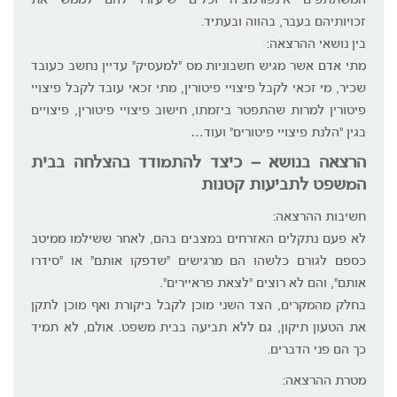
המשתתפים אינפורמציה וכלים שיעזרו להם לממש את
זכויותיהם בעבר, בהווה ובעתיד.
בין נושאי ההרצאה:
מתי אדם אשר מגיש חשבוניות מס "למעסיק" עדיין נחשב כעובד
שכיר, מי זכאי לקבל פיצויי פיטורין, מתי זכאי עובד לקבל פיצויי
פיטורין למרות שהתפטר ביזמתו, חישוב פיצויי פיטורין, פיצויים
בגין "הלנת פיצויי פיטורים" ועוד…
הרצאה בנושא – כיצד להתמודד בהצלחה בבית
המשפט לתביעות קטנות
חשיבות ההרצאה:
לא פעם נתקלים האזרחים במצבים בהם, לאחר ששילמו ממיטב
כספם לגורם כלשהו הם מרגישים "שדפקו אותם" או "סידרו
אותם", והם לא רוצים "לצאת פראיירים".
בחלק מהמקרים, הצד השני מוכן לקבל ביקורת ואף מוכן לתקן
את הטעון תיקון, גם ללא תביעה בבית משפט. אולם, לא תמיד
כך הם פני הדברים.
מטרת ההרצאה: