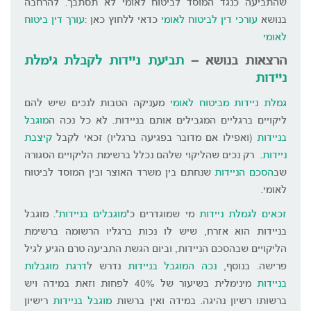
שהתביעה כנגד המוסד לביטוח לאומי לא תסתבך. להרחבה
בנושא
עורכי דין לביטוח לאומי
כדאי ללחוץ כאן :
עורך דין ביטוח
לאומי
הרצאות בנושא –
תביעת ניידות
לקבלת
גימלת
ניידות
גמלת ניידות מביטוח לאומי
מעניקה הטבות לנכים שיש להם
ליקויים ברגליים המגבילים אותם בניידות. לא כל נכה ה
מוגבל
בניידות
(ואפילו אם מדובר בפגיעה ברגליו) זכאי לקבל
קיצבת
ניידות
. רק נכים שהליקוי שלהם נכלל ברשימת הליקויים הסגורה
שב
הסכם הניידות
שנחתם בין משרד האוצר ובין המוסד לביטוח
לאומי.
זכאים לגמלת ניידות
מי שמוגדרים כ"
מוגבלים בניידות
". מוגבל
בניידות הוא אזרח, שיש לו נכות ברגליו הרשומה ברשימת
הליקויים שבהסכם הניידות, וביום הגשת התביעה טרם הגיע לגיל
פרישה. בנוסף,
נכה המוגבל בניידות
נדרש ל
דרגת מוגבלות
בניידות
מינימלית בשיעור של 40% לפחות וזאת במידה ויש
ברשותו רשיון נהיגה. במידה ואין ברשות
מוגבל בניידות
רישיון