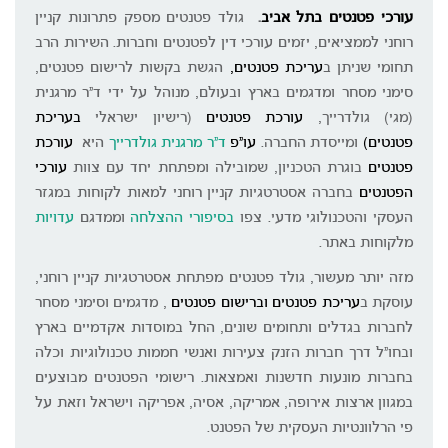
עורכי פטנטים בתל אביב
.
גולד פטנטים מספק פתרונות קניין
רוחני לממציאים, יזמים עורכי דין לפטנטים וחברות. השירות הרב
תחומי שניתן ב
עריכת פטנטים
,
הגשת בקשות לרישום פטנטים,
סימני מסחר ומדגמים בארץ ובעולם, מנוהל על ידי ד"ר מרגנית
(מגי) גולדרייך,
עורכת פטנטים
(רישיון ישראלי
ב
עריכת
פטנטים
)
ומייסדת החברה.
עו"פ
ד"ר מרגנית גולדרייך
היא
עורכת
פטנטים
בוגרת הטכניון, שמובילה ומפתחת יחד עם צוות
ע
ורכי
הפטנטים
בחברה אסטרטגיות קניין רוחני למאות לקוחות במגזר
העסקי והטכנולוגי מדעי. צפו
בסיפורי ההצלחה
וממדגם
עדויות
מלקוחות באתר.
מזה יותר מעשור, גולד פטנטים מפתחת אסטרטגיות קניין רוחני,
עוסקת ב
עריכת פטנטים
וב
רישום פטנטים
, מדגמים וסימני מסחר
לחברות בגדלים ותחומים שונים, החל במוסדות אקדמיים בארץ
ובחו"ל דרך חברות הזנק צעירות ואנשי חממות טכנולוגיות וכלה
בחברות מונעות חדשנות ואמצאות. רישומי הפטנטים מבוצעים
במגוון ארצות אירופה, אמריקה, אסיה, אפריקה וישראל וזאת על
פי הרלוונטיות העסקית של הפטנט.