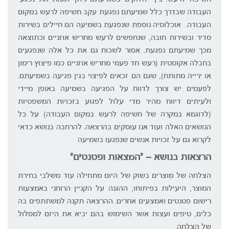
העבודה שבדרך כלל שמיעתם נפגעת עקב חשיפה לרעש במקום
העבודה. אוכלוסיה נוספת שנפגעת בשמיעה הם חיילים בשירות
סדיר ובשירות חובה, שנחפשים לרעש מחריש אוזניים וכתוצאה
מכך שמיעתם נפגעת. אסור לשכוח גם את כל אלה שנפגעים
בחבלה אקוסטית (רעש חד פעמי מחריש אוזניים כמו פיצוץ רימון
או ירייה מתותח), שגם הם זכאים לפיצוי בגין פגיעה בשמיעתם.
לפעמים יש צורך לדווח על הפגיעה בשמיעה באופן מיידי
ולעיתים דיווח מהיר מדי עלול לפגוע בזכויות המשפטיות
(לדוגמא במקרה של חשיפה לרעש במקום העבודה) על כל
הנושאים האלה ועוד אנו עוסקים בהרצאה. להרחבה בנושא כדאי
לקרוא גם על זכויות אנשים שנפגעו בשמיעה
הרצאות בנושא – "המצאות ופטנטים"
הצלחה של מוצרים בשוק של היום מתחילה עוד משלבי בחירת
המוצר, היעילות בפיתוחו, ההגנה על הקניין הרוחני באמצעות
רישום פטנטים ואמצעים אחרים. ההרצאה תקנה למשתתפים בה
כלים, טיפים ועצות אשר השימוש בהם יביא את היזם למסלול
של הצלחה.