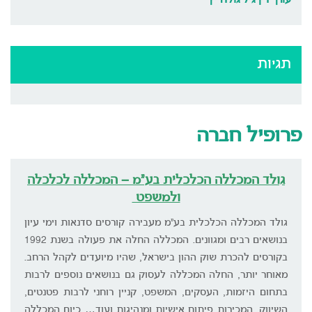
עורך דין גיל גולדרייך
תגיות
פרופיל חברה
גולד המכללה הכלכלית בע"מ – המכללה לכלכלה
ולמשפט
גולד המכללה הכלכלית בע"מ מעבירה קורסים סדנאות וימי עיון
בנושאים רבים ומגוונים. המכללה החלה את פעולה בשנת 1992
בקורסים להכרת שוק ההון בישראל, שהיו מיועדים לקהל הרחב.
מאוחר יותר, החלה המכללה לעסוק גם בנושאים נוספים לרבות
בתחום היזמות, העסקים, המשפט, קניין רוחני לרבות פטנטים,
השיווק, המכירות פיתוח אישיות ומנהיגות ועוד… כיום המכללה