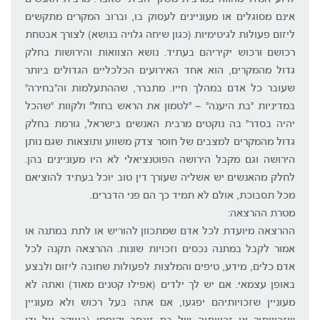
אינם מסוגלים או מעוניינים לעסוק בו, וברוב המקרים מתקשים
ליזום פעולות לגיטימיות (כגון שיחה גלויה בנושא) לצורך אבטחת
רכושם ורכוש יקיריהם בעתיד. נושא הצוואות והירושות בחלק
גדול מהמקרים, הוא אחד האירועים הכלכליים הגדולים ביותר
שעובר כל אדם במהלך חייו. מתברר, שההתעלמות וה"בחירה"
במדיניות "בת היענה" – "לטמון את הראש בחול" ולקוות "שהכל
יהיה בסדר" בה נוקטים מרבית האנשים בישראל, גורמת בחלק
גדול מהמקרים למצבים של חוסר צדק משווע ותוצאות שגם נותן
הירושה וגם מקבל הירושה הפוטנציאלי לא היו מעוניינים בהן.
לחלק מהאנשים יש אשליה שעורך דין טוב יוכל בעתיד להוציאם
מכל תסבוכת, אולם לא תמיד כך הם פני הדברים.
מטרת ההרצאה:
ההרצאה מיועדת לכל אדם שמתכוון להוריש או לתת במתנה או
אמור לקבל במתנה נכסים וזכויות שונות. ההרצאה תקנה לכל
אדם כלים, מידע, טיפים והמלצות לפעולות שחובה ליזום ולבצע
באופן עצמאי. אם יש לך ילדים (אפילו קטנים מאוד) ואתה לא
מעוניין שזכויותיהם יפגעו, אם אתה בעל רכוש ולא מעוניין