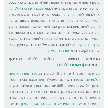
עוסקת פקודת הנזיקין היא הוכחת עוולת הרשלנות. כדי לבסס
ולהוכיח את עוולת הרשלנות יש לפנות ל
משרד עורכי דין לנזיקין
או לפחות ל
עורך דין נזיקין
עצמאי שידע לבנות ולתכנן את תיק
הנזיקין. עורכי דין נזיקין או עורכי דין שמתמכים בתחום הנזיקין
חייבים להיות מעורבים בתיק כבר מיומו הראשון והכוונה לייעוץ
והכוונה בכל המישורים – גם בתביעה כנגד חברת הביטוח של
המזיק וגם בתביעה כנגד המוסד לביטוח לאומי. להרחבה בנושא
עורך דין נזיקין
או להרחבה בנושא של בניית תיק נזיקין כדאי
להיכנס לקישור הבא:
עורכי דין נזיקין
הרצאות בנושא – זכויות ילדים שנפגעו
בתאונות(
תאונות ילדים)
כל תלמיד מגיל 6 עד גיל 18 מבוטח ב
ביטוח תאונות אישיות
תלמידים
. הביטוח תקף גם כשהילד אינו נמצא בבית הספר,
במשך 24 שעות ביממה, 365 יום בשנה בארץ ובעולם. במקרים
רבים כשתלמיד נפצע ניתן לתבוע בגין
תאונת ילד
גם גורמים
נוספים לרבות תביעה נגד בית הספר, תביעה נגד אגודת
הספורט,
תביעה נגד העירייה
,
תביעה נגד משרד החינוך
, תביעה