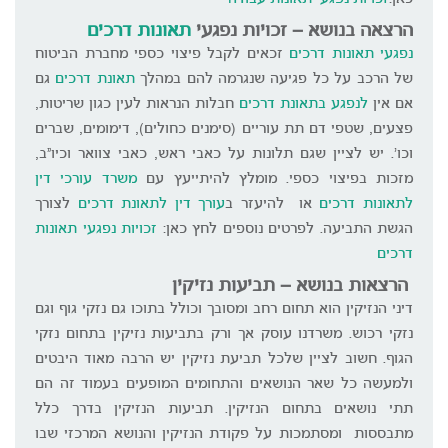
הרצאה בנושא – זכויות נפגעי
תאונות דרכים
נפגעי תאונות דרכים
זכאים לקבל פיצוי כספי מחברת הביטוח
של הרכב על כל פגיעה שנגרמה להם במהלך
תאונת דרכים
גם
אם אין
לנפגע בתאונת דרכים
חבלות הנראות לעין כגון שריטות,
פצעים, שטפי דם תת עוריים (סימנים כחולים), דימומים, שברים
וכו’. יש לציין שגם תלונות על כאבי ראש, כאבי צוואר וכיו"ב,
מזכות בפיצוי כספי. מומלץ להיתייעץ עם
משרד עורכי דין
לתאונות דרכים
או להיעזר ב
עורך דין לתאונת דרכים
לצורך
הגשת התביעה. לפרטים נוספים לחץ כאן:
זכויות נפגעי תאונות
דרכים
הרצאות בנושא – תביעות נזיקין
דיני הנזיקין הוא תחום רחב ומסובך וכולל בתוכו גם נזקי גוף וגם
נזקי רכוש. משרדנו עוסק אך ורק בתביעות נזיקין בתחום נזקי
הגוף. חשוב לציין שלכל תביעת נזיקין יש הרבה מאוד היבטים
ולמעשה כל שאר הנושאים והתחומים המופעים בעמוד זה הם
תתי נושאים בתחום הנזיקין. תביעות הנזיקין בדרך כלל
מתבססות ומסתמכות על פקודת הנזיקין והנושא המרכזי שבו