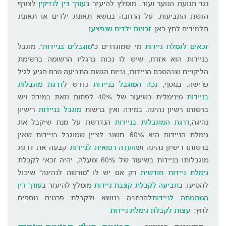
נגד תנועת הנוער ועוד.. מומלץ להיעזר ב
עורך דין לנזיקין
לצורף
הגשת התביעות. על הרחבה בנושא תאונת ילדים או תאונת
תלמידים לחץ כאן:
זכויות ילדים שנפצע
ו
זכאים לגמלת ניידות
מי שמוגדרים כ"
מוגבלים בניידות
". מוגבל
בניידות הוא אזרח, שיש לו נכות ברגליו הרשומה ברשימת
הליקויים שבהסכם הניידות, וביום הגשת התביעה טרם הגיע לגיל
פרישה. בנוסף,
נכה המוגבל בניידות
נדרש ל
דרגת מוגבלות
בניידות
מינימלית בשיעור של 40% לפחות וזאת במידה ויש
ברשותו רשיון נהיגה. במידה ואין ברשות
מוגבל בניידות
רישיון
נהיגה,
דרגת המוגבלות בניידות
הנדרשת על מנת שיקבל את
גימלת הניידות היא 60%. חשוב לציין שמוגבל בניידות שאין
ברשותו רישיון נהיגה וש
וועדה רפואית לניידות
קבעה את דרגת
מוגבלותו בניידות בשיעור של 60% ומעלה, יהיה זכאי לקבלת
גימלת ניידות חודשית
רק אם יש לו "מורשה לנהיגה" שיכול
להסיעו. ב
תביעה לקבלת קצבת ניידות
מומלץ להיעזר ב
עורך דין
המתמחה לניידות
להרחבה בנושא ולקבלת פרטים נוספים
לחץ:
עצות לקבלת גימלת ניידות