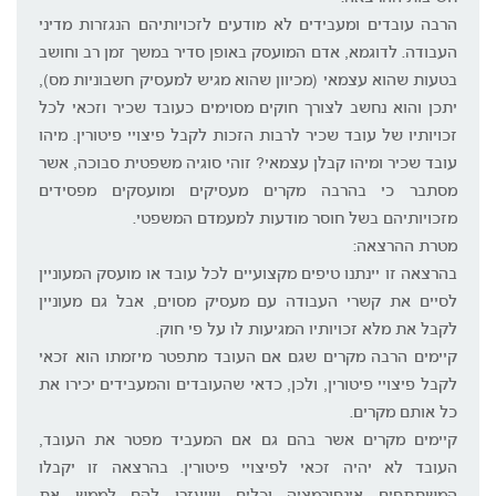
הרבה עובדים ומעבידים לא מודעים לזכויותיהם הנגזרות מדיני
העבודה. לדוגמא, אדם המועסק באופן סדיר במשך זמן רב וחושב
בטעות שהוא עצמאי (מכיוון שהוא מגיש למעסיק חשבוניות מס),
יתכן והוא נחשב לצורך חוקים מסוימים כעובד שכיר וזכאי לכל
זכויותיו של עובד שכיר לרבות הזכות לקבל פיצויי פיטורין. מיהו
עובד שכיר ומיהו קבלן עצמאי? זוהי סוגיה משפטית סבוכה, אשר
מסתבר כי בהרבה מקרים מעסיקים ומועסקים מפסידים
מזכויותיהם בשל חוסר מודעות למעמדם המשפטי.
מטרת ההרצאה:
בהרצאה זו יינתנו טיפים מקצועיים לכל עובד או מועסק המעוניין
לסיים את קשרי העבודה עם מעסיק מסוים, אבל גם מעוניין
לקבל את מלא זכויותיו המגיעות לו על פי חוק.
קיימים הרבה מקרים שגם אם העובד מתפטר מיזמתו הוא זכאי
לקבל פיצויי פיטורין, ולכן, כדאי שהעובדים והמעבידים יכירו את
כל אותם מקרים.
קיימים מקרים אשר בהם גם אם המעביד מפטר את העובד,
העובד לא יהיה זכאי לפיצויי פיטורין. בהרצאה זו יקבלו