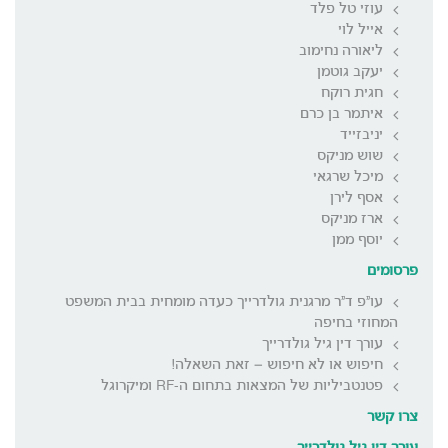
עוזי טל פלד
אייל לוי
ליאורה נחימוב
יעקב גוטמן
חגית רוקח
איתמר בן כרם
יניבזייד
שוש מניקס
מיכל שרגאי
אסף לירן
ארז מניקס
יוסף ממן
פרסומים
עו"פ ד"ר מרגנית גולדרייך כעדה מומחית בבית המשפט
המחוזי בחיפה
עורך דין גיל גולדרייך
חיפוש או לא חיפוש – זאת השאלה!
פטנטביליות של המצאות בתחום ה-RF ומיקרוגל
צרו קשר