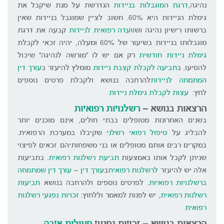
נהיגה,
דרגת המוגבלות בניידות
הנדרשת על מנת שיקבל את
גימלת הניידות היא 60%. חשוב לציין שמוגבל בניידות שאין
ברשותו רישיון נהיגה וש
וועדה רפואית לניידות
קבעה את דרגת
מוגבלותו בניידות בשיעור של 60% ומעלה, יהיה זכאי לקבלת
גימלת ניידות חודשית
רק אם יש לו "מורשה לנהיגה" שיכול
להסיעו. ב
תביעה לקבלת קצבת ניידות
מומלץ להיעזר ב
עורך דין
המתמחה לניידות
להרחבה בנושא ולקבלת פרטים נוספים
לחץ:
עצות לקבלת גימלת ניידות
הרצאות בנושא –
רשלנויות רפואיות
בשנים האחרונות מטופלים בבתי חולים, אינם מוכנים יותר
להבליג על
טיפול רפואי רשלני
שקיבלו במערכת הרפואית.
במקרים רבים אותם מטופלים או בני משפחותיהם זכאים לפיצוי
שניתן לקבל אותו באמצעות
תביעת רשלנות רפואית
. בתביעות
אלה יש להיעזר
לרשלנות רפואית
ב
עורך דין
–
עורך דין שמתמחה
ברשלנויות רפואיות
. לפרטים נוספים ולהרחבה בנושא
תביעות
רשלנות רפואית
, יש לפנות למאמר וללחוץ:
זכויות נפגעי רשלנות
רפואית