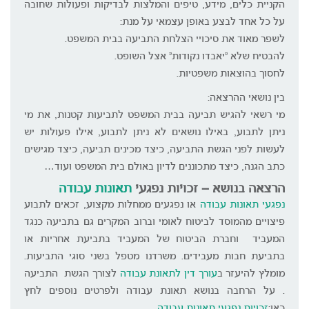
הקניית כלים, מידע, טיפים והמלצות לבדיקות ופעולות שחובה
על כל אחד לבצע באופן עצמאי על מנת:
לשפר מאוד את סיכויי הצלחת התביעה בבית המשפט.
להבטיח שלא "יאבדו נקודות" אצל השופט.
לחסוך בהוצאות משפטיות.
בין נושאי ההרצאה:
מי רשאי להגיש תביעה בבית המשפט לתביעות קטנות, את מי
ניתן לתבוע, באילו נושאים לא ניתן לתבוע, אילו פעולות יש
לעשות לפני הגשת התביעה, כיצד מכינים תביעה, כיצד מגישים
כתב הגנה, כיצד מתכוננים לדיון באולם בית המשפט ועוד…
הרצאה בנושא – זכויות נפגעי
תאונות עבודה
נפגעי תאונות עבודה
או נפגעים ממחלות מקצוע, זכאים לתבוע
פיצויים מהמוסד לביטוח לאומי וברוב המקרים גם בתביעה כנגד
המעביד וחברת הביטוח של המעביד בתביעת אחריות או
בתביעת חבות מעבידים. משרדנו מטפל בשני סוגי התביעות.
מומלץ להיעזר ב
עורך דין לתאונת עבודה
לצורך הגשת התביעה
. על הרחבה בנושא תאונת עבודה ולפרטים נוספים לחץ
כאן:
זכויות נפגעי תאונות עבודה