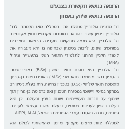
הרצאה בנושא תקשורת בצבעים
הרצאה בנושא שיווק באמזון
דר' מרגנית גולדרייך מנהלת את המכללה מאז הקמתה. לדר'
גולדרייך ניסיון עשיר בהוראה במוסדות אקדמיים וחוץ אקדמיים.
דר' גולדרייך היא מרצה מבוקשת ומעבירה הרצאות וסמינרים
בפורומים שונים. לרבות בטכניון שבחיפה בו היא מעבירה את
לימודי הקניין הרוחני לתלמידי התואר השני בתעשייה וניהול
(MBA ).
דר' גולדרייך היא בוגרת תואר ראשון (B.Sc) באוניברסיטת
בן-גוריון בנגב. מוסמכת תואר שני (M.Sc.) באוניברסיטת בן-גוריון.
מוסמכת תואר שלישי (D.Sc) בטכניון בחיפה. היא בעלת ניסיון רב
במחקר בסיסי ויישומי במסגרת הטכניון ואוניברסיטת בן-גוריון תוך
שיתוף עם חברות תעשייתיות שונות בארץ ובעולם. וכן היא
בעלת רישיון לעריכת פטנטים, ובעלת משרד עצמאי לעריכת
פטנטים, חברה באגודת עורכי הפטנטים בישראל, AIPPI, ALAI.
למכללה צוות מרצים מקצועי ומיומן, שהמשותף לכולם הוא