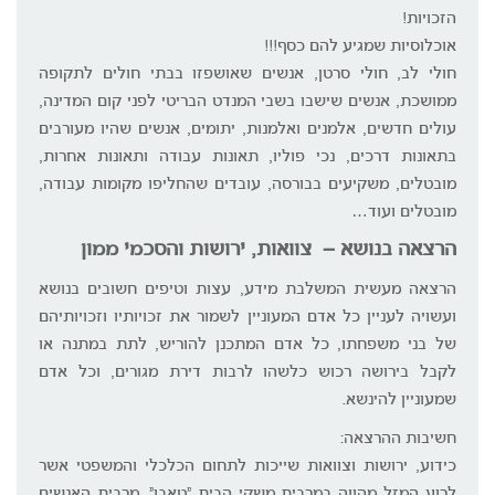
הזכויות!
אוכלוסיות שמגיע להם כסף!!!
חולי לב, חולי סרטן, אנשים שאושפזו בבתי חולים לתקופה
ממושכת, אנשים שישבו בשבי המנדט הבריטי לפני קום המדינה,
עולים חדשים, אלמנים ואלמנות, יתומים, אנשים שהיו מעורבים
בתאונות דרכים, נכי פוליו, תאונות עבודה ותאונות אחרות,
מובטלים, משקיעים בבורסה, עובדים שהחליפו מקומות עבודה,
מובטלים ועוד…
הרצאה בנושא – צוואות, ירושות והסכמי ממון
הרצאה מעשית המשלבת מידע, עצות וטיפים חשובים בנושא
ועשויה לעניין כל אדם המעוניין לשמור את זכויותיו וזכויותיהם
של בני משפחתו, כל אדם המתכנן להוריש, לתת במתנה או
לקבל בירושה רכוש כלשהו לרבות דירת מגורים, וכל אדם
שמעוניין להינשא.
חשיבות ההרצאה:
כידוע, ירושות וצוואות שייכות לתחום הכלכלי והמשפטי אשר
לרוע המזל מהווה במרבית משקי הבית "טאבו". מרבית האנשים