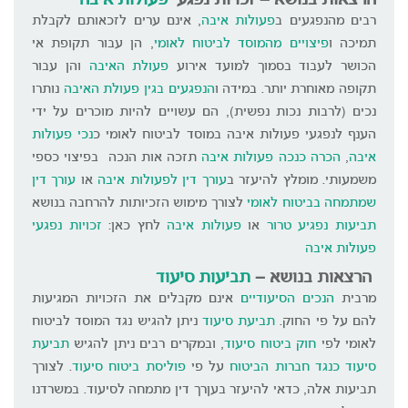
הרצאות בנושא – זכויות נפגעי
פעולות איבה
רבים מהנפגעים ב
פעולות איבה
, אינם ערים לזכאותם לקבלת
תמיכה ו
פיצויים מהמוסד לביטוח לאומי
, הן עבור תקופת אי
הכושר לעבוד בסמוך למועד אירוע
פעולת האיבה
והן עבור
תקופה מאוחרת יותר. במידה ו
הנפגעים בגין פעולת האיבה
נותרו
נכים (לרבות נכות נפשית), הם עשויים להיות מוכרים על ידי
הענף לנפגעי פעולות איבה במוסד לביטוח לאומי כ
נכי פעולות
איבה
,
הכרה כנכה פעולות איבה
תזכה אות הנכה בפיצוי כספי
משמעותי. מומלץ להיעזר ב
עורך דין לפעולות איבה
או
עורך דין
שמתמחה בביטוח לאומי
לצורך מימוש הזכיותות להרחבה בנושא
תביעות נפגיע טרור
או
פעולות איבה
לחץ כאן:
זכויות נפגעי
פעולות איבה
הרצאות בנושא –
תביעות סיעוד
מרבית
הנכים הסיעודיים
אינם מקבלים את הזכויות המגיעות
להם על פי החוק.
תביעת סיעוד
ניתן להגיש נגד המוסד לביטוח
לאומי לפי
חוק ביטוח סיעוד
, ובמקרים רבים ניתן להגיש
תביעת
סיעוד כנגד חברות הביטוח
על פי
פוליסת ביטוח סיעוד
. לצורך
תביעות אלה, כדאי להיעזר בעןרך דין מתמחה לסיעוד. במשרדנו