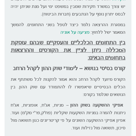
יש צורך במשרד חקירות שמבין במשפט ימי ועל מנת שניתן יהיה
לבסס יתרון נוסף על הנתבעים (חברות הביטוח).
במסגרת ההרצאה נלמד כיצד לטפל בשני התחומים. להמשך
המאמר ישל ללחוץ:
פציעה על אוניה
בין התחומים הכלכליים והעסקיים שבהם עוסקת
המכללה ניתן לציין את הקורסים וההרצאות
בתחומים הבאים:
קורס בסיסי בנושא – לימודי שוק ההון לקהל הרחב
הקורס מיועד לקהל הרחב והוא אמור להקנות לכל משתתף את
הכלים הבסיסיים שיאפשרו לו להתמודד עם שוק ההון. בין
הנושאים שנלמד בקורס:
אפיקי ההשקעה בשוק ההון
– מניות, אג"ח, אופציות, אג"ח
ניתנות להמרה במניות השקעות שקליות (פח"ק,פר"י מק"מ) ועוד.
אפיון אפיקי ההשקעה השונים על פי קריטריונים כגון תשואה מול
סיכון, תשואה מול נזילות ועוד.