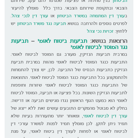
הביטחון
בגין מחלות או פציעות שנגרמו להם עקב שירותם
הצבאי ובתקופת שירותם הצבאי. בדרך כלל מומלץ להיעזר
ב
עורך דין המתמחה במשרד הביטחון
או
עורך דין לנכי צהל
.
לפרטים נוספים ולהרחבה בנושא
תביעה נגד משרד הביטחון
יש
ללחוץ:
זכויות נכי צהל
הרצאות בנושא:
תביעות ביטוח לאומי
–
תביעות
נגד המוסד לביטוח לאומי
במרבית תביעות הנזיקין, מעורב גם המוסד לביטוח לאומי.
התביעות כנגד המוסד לביטוח לאומי מהוות במרבית תביעת
הנזיקין כתביעות הבסיס של התביעה. לכן, יש צורך להתמחות
ולהתמקצע בכל התביעות כנגד המוסד לביטוח לאומי. התוצאות
של התביעות כנגד המוסד לביטוח לאומי שזורות וחופפות
לתביעות הנזיקין השונות. בכל פציעה או תביעה, המוסד לביטוח
לאומי הוא כמעט הגוף הראשון נגדו מגישים תביעה או דרישה.
בחלק לא מבוטל מהמקרים התובעים עושים זאת ללא ייצוג של
עורך דין לביטוח לאומי
, ומאוחר יותר מתעוררות בעיות שלא
תמיד ניתן לתקן. לכן מומלץ תמיד לפנות למשרד עורכי דין
לביטוח לאומי או לפחות לעורך דין ביטוח לאומי, על מנת