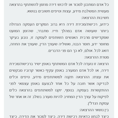
כל אדם המתכנן למכור או לרכוש דירה מוזמן להשתתף בהרצאה
מעשית המשלבת מידע, עצות וטיפים חשובים בנושא.
חשיבות ההרצאה:
כידוע, רכישת/מכירת דירה היא ברוב המקרים העסקה הגדולה
ביותר שעושה אדם במהלך חייו. מתברר, שהזמן המועט
שמקדישים מרבית האנשים השותפים לעסקה זו, נובע בעיקר
מחוסר ידע, חוסר הבנה, ואשליה שעורך הדין, שעורך את החוזה,
דואג לכל. אולם, לא כך הם פני הדברים.
מטרת ההרצאה:
הרצאה זו נועדה לכל אדם המשתתף באופן ישיר ברכישת/מכירת
דירה, או לכל אדם המעורב באופן עקיף כאשר קרוביו מבקשים
את עצתו. ההרצאה תקנה למשתתפים מידע, טיפים וכלים
לבדיקה אשר חובה על כל אחד לבצעם באופן עצמאי לפני
ההתקשרות בעסקה. בנוסף, יוקנו למשתתפים בהרצאה כלים
לפיקוח על עורך הדין המחויב להיות מעורב בשלב זה או אחר של
עסקת הנדל"ן.
בין נושאי ההרצאה:
כיצד לבחון כדאיות רכישת דירה, כיצד למכור את הדירה, כיצד