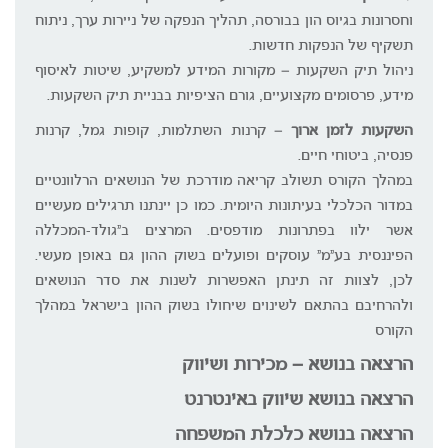
וחסרונות בגיוס הון בבורסה, תהליך הנפקה של ניירות ערך, ניתוח
תשקיף של הנפקות חדשות.
ניהול תיק השקעות – מקורות המידע למשקיע, שיטות לאיסוף
מידע, פרסומים מקצועיים, גורם הציפיות בבניית תיק השקעות.
השקעות לזמן ארוך
– קרנות השתלמות, קופות גמל, קרנות
פנסיה, ביטוחי חיים.
במהלך הקורס תשולב קריאה מודרכת של הנושאים הרלוונטיים
במדור הכלכלי בעיתונות היומית. כמו כן יינתנו תרגילים מעשיים
אשר ילוו בפתרונות מודפסים. המרצים ב"גולד-המכללה
הפיננסית בע"מ" עוסקים ופועלים בשוק ההון גם באופן מעשי.
לכן, לצוות זה תינתן האפשרות לשנות את סדר הנושאים
ולהרחיבם בהתאם לשינוים שיחולו בשוק ההון בישראל במהלך
הקורס
הרצאה בנושא – מכירות ושיווק
הרצאה בנושא שיווק באינטרנט
הרצאה בנושא כלכלת המשפחה