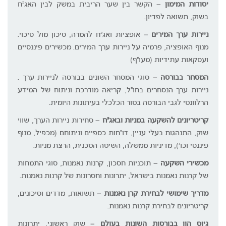
יסודות המימון
– הקשר בין שער הריבית במשק לבין האג"ח
בשוק, תשואה לפדיון.
ניירות ערך המירים
– אופציות ואג"ח להמרה, סיכון מול סיכוי.
מנוף האופציה, פרמיה על ניירות ערך המירים. מכשירים פיננסיים
ועסקאות עתידיות (מעו"ף)
המסחר בבורסה
– סוגי המסחר השונים בבורסה לניירות ערך .
ניירות ערך הנסחרים בחו"ל, קריאה מודרכת וניתוח של המידע
הרלוונטי לגבי הבורסה בטור הכלכלי בעיתונות היומית.
קריטריונים להשקעה במניות ובאג"ח
– סחירות ניירות הערך, שווי
שוק, התנהגות בעלי עניין, דו"חות כספיים וניתוחם (מכפיל, מנוף
פיננסי וכו'), מדיניות ממשלה, השיטה הטכנית, הרצת מניות.
מכשירי השקעה
– תוכניות חסכון, קרנות נאמנות, סוגי התמחות
של קרנות נאמנות בישראל, יתרונות וחסרונות של קרנות נאמנות.
מדריך שימושי לבחירת קרן נאמנות
– תשואות, מדדים וסיכונים,
קריטריונים לבחירת קרנות נאמנות.
גיוס הון בבורסות השונות בעולם
– שוק ראשוני, יתרונות