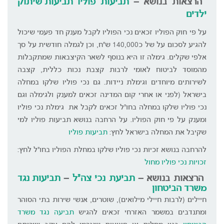
הרצאות בנושא –
תביעות פוליו
תביעות שיתוק
ילדים
על פי חוק הפוליו זכאים נכי הפוליו לקבל מענק חד פעמי שיכול
להגיע לסכום על של כ140,000 ש"ח, וכן לגמלה חודשית על סך
אלפי שקלים. גימלה זו היא בנוסף לשאר הקיצבאות שמתקבלות
מהמוסד לביטוח לאומי לרבות קצבת נכות כללית, קצבה
לשירותים מיוחדים וגימלת ניידות. גם נכי פוליו שלקו במחלה
בישראל (לפני או אחרי קום המדינה זכאים למענק ולגימלה וגם
נכי פוליו שלקו במחלה בחו"ל זכאים לקבל את גימלת נכי פוליו
ומענק על פי חוק הפוליו. על הרחבה בנושא תביעות פוליו למי
שקיבל את המחלה בישראל לחץ:
תביעות פוליו
להרחבה בנושא זכיות נכי פוליו שלקו במחלת הפוליו בחו"ל לחץ:
זכויות נכי פוליו מחול
הרצאות בנושא –
תביעת נכי צה"ל
–
תביעות נגד
משרד הביטחון
חיילים (לרבות חיילי מילואים), שוטרים, אנשי שירות בתי הסוהר
ומתנדבים במשמר האזרחי זכאים להגיש
תביעה נגד משרד