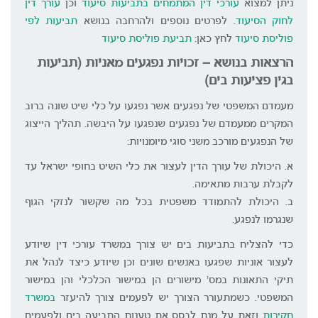
ניתן למצוא
עורכי דין המתמחים בתביעות סיעוד
וכן
עורך דין
לחוק הסיעוד
. לפרטים נוספים ולהרחבה בנושא
תביעות לפי
פוליסת סיעוד
לחץ כאן:
תביעת פוליסת סיעוד
הרצאות בנושא – זכויות נפגעים מאניות (תביעות
בגין פציעות בים)
מעמדם המשפטי של נפגעים אשר נפגעו על כלי שיט שונה ברוב
המקרים ממעמדם של נפגעים שנפגעו על היבשה. תהליך הייצוג
של הנפגעים מורכב משני סוגי מיומנויות:
א. היכולת של עורך הדין לעצור את כלי השיט בחופי ישראל עד
לקבלת ערבות מתאימה.
ב. היכולת להתמודד משפטית בכל מה שקשור לנזקי הגוף
שנגרמו לנפגע.
כדי להצליח בתביעות בים יש צורך במשרד עורכי דין שיודע
לעצור אוניות שפגעו באנשים שונים וכן שיודע כיצד לנהל את
תיקי התאונות במס' מישורים הן במישור הכלכלי והן במישור
המשפטי. כשמתעורר הצורך יש לפעמים צורך להיעזר
במשרד
חקירות
וזאת על מנת לבסס את טענות התביעה בים ולפעמים